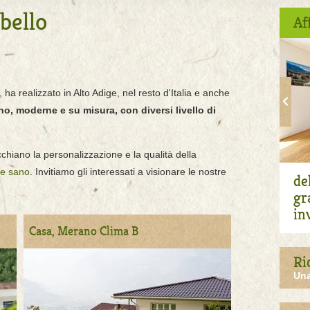
bello
Af
ha realizzato in Alto Adige, nel resto d'Italia e anche
no, moderne e su misura, con diversi livello di
chiano la personalizzazione e la qualità della
 e sano
. Invitiamo gli interessati a visionare le nostre
de
gr
in
Casa, Merano Clima B
Ri
Una