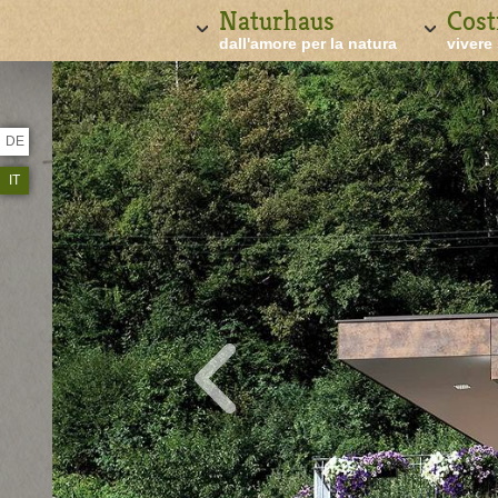
Naturhaus
Cost
dall'amore per la natura
vivere
DE
IT