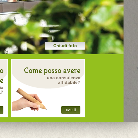
Chiudi foto
o
Come posso avere
una consulenza
re
affidabile?
ia
a?
avanti