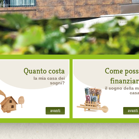
Quanto costa
Come poss
la mia casa dei
finanzia
sogni?
il sogno della m
cas
avanti
avanti