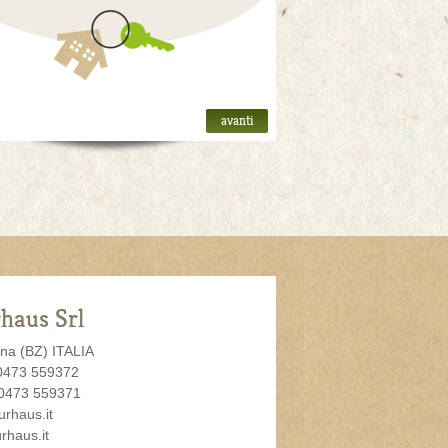
avanti
haus Srl
na (BZ) ITALIA
 0473 559372
0473 559371
urhaus.it
rhaus.it