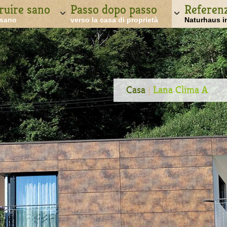
ruire sano
Passo dopo passo
Referen
 sano
verso la casa di proprietà
Naturhaus i
Casa
|
Lana Clima A