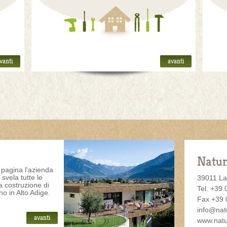
vanti
avanti
Natur
pagina l'azienda
svela tutte le
39011 La
la costruzione di
Tel. +39
gno in Alto Adige.
Fax +39 
info@
nat
avanti
www.natu