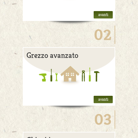
avanti
02
Grezzo avanzato
avanti
03