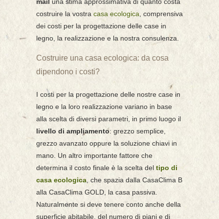
mail
una stima approssimativa di quanto costa
costruire la vostra
casa ecologica
, comprensiva
dei costi per la progettazione delle case in
legno, la realizzazione e la nostra consulenza.
Costruire una casa ecologica: da cosa
dipendono i costi?
I costi per la progettazione delle nostre case in
legno e la loro realizzazione variano in base
alla scelta di diversi parametri, in primo luogo il
livello di ampliamento
: grezzo semplice,
grezzo avanzato oppure la soluzione chiavi in
mano. Un altro importante fattore che
determina il costo finale è la scelta del
tipo di
casa ecologica
, che spazia dalla CasaClima B
alla CasaClima GOLD, la casa passiva.
Naturalmente si deve tenere conto anche della
superficie abitabile, del numero di piani e di