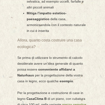
selvatica, ad esempio uccelli, farfalle e
altri piccoli animali
Mitiga l’impatto estetico-
paesaggistico
della casa,
armonizzandola con il contesto naturale
in cui è inserita
Allora, quanto costa costruire una casa
ecologica?
Se prima di utilizzare lo strumento di calcolo
desiderate avere un’idea generale di quanto
possa essere
conveniente affidarvi a
Naturhaus
per la progettazione della vostra
casa in legno, ecco qualche
esempio
.
Per la progettazione e costruzione di case in
legno
CasaClima B
di un piano, con cubatura
di circa 100 m², nella variante
grezzo semplice