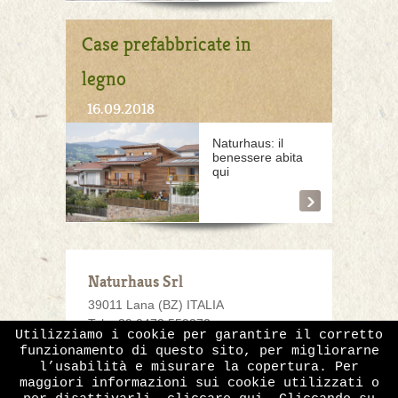
Case prefabbricate in
legno
16.09.2018
Naturhaus: il
benessere abita
qui
Naturhaus Srl
39011 Lana (BZ) ITALIA
Tel. +39 0473 559372
Utilizziamo i cookie per garantire il corretto
Fax +39 0473 559371
funzionamento di questo sito, per migliorarne
info@
naturhaus.it
l’usabilità e misurare la copertura. Per
www.naturhaus.it
maggiori informazioni sui cookie utilizzati o