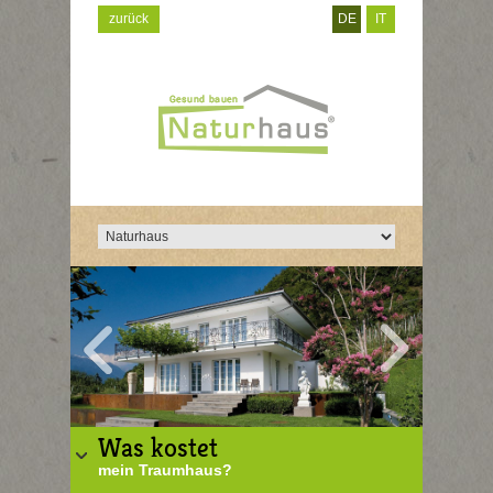
zurück
DE
IT
Was kostet
mein Traumhaus?