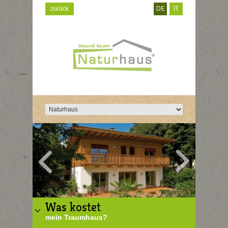
zurück
DE
IT
Was kostet
mein Traumhaus?