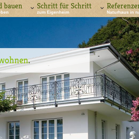
d bauen
Schritt für Schritt
Referenze
eben
zum Eigenheim
Naturhaus in n
wohnen
.