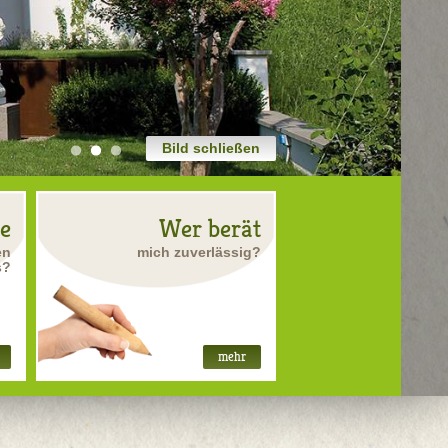
Bild schließen
re
Wer berät
en
mich zuverlässig?
s?
mehr