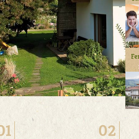
Fe
01
02