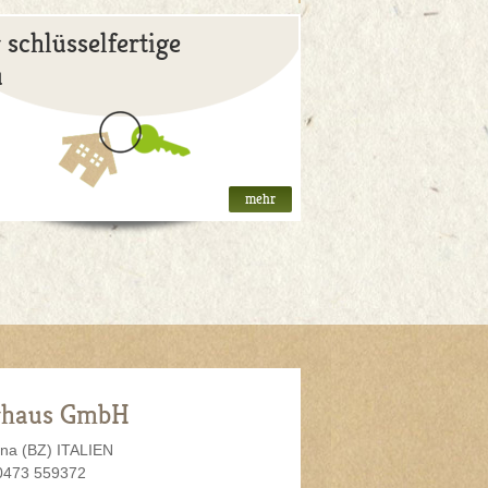
 schlüsselfertige
u
mehr
rhaus GmbH
na (BZ) ITALIEN
 0473 559372