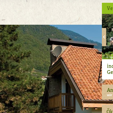
Ve
in
Ge
An
wir
Ök