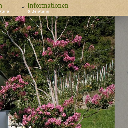
n
Informationen
atura
& Beratung