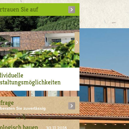
rtrauen Sie auf
dividuelle
staltungsmöglichkeiten
frage
 beraten Sie zuverlässig
ologisch bauen
30.11.2018