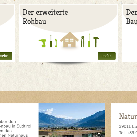
Der erweiterte
Der
Rohbau
Ba
mehr
mehr
Natu
über den
nbau in Südtirol
39011 La
en das
Tel. +39
men Naturhaus