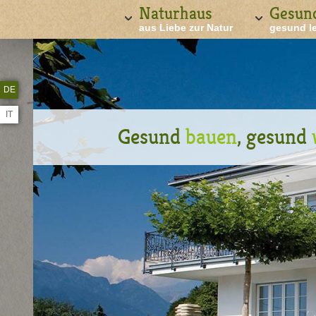
Naturhaus
Gesun
aus Liebe zur Natur
gesund l
DE
IT
Gesund
bauen
, gesund